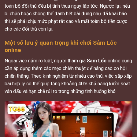
toàn bộ đối thủ đều bị tính thua ngay lập tức. Ngược lại, nếu
bị chặn hoặc không thể đánh hết bài đúng như đã khai báo
thì sẽ phải chịu mức phạt rất cao và mất toàn bộ tiền cược
cho các đối thủ còn lại.
Một số lưu ý quan trọng khi chơi Sâm Lốc
online
Ngoài việc nắm rõ luật, người tham gia
Sâm Lốc
online cũng
cần áp dụng thêm các mẹo chiến thuật để nâng cao cơ hội
chiến thắng. Theo kinh nghiệm từ nhiều cao thủ, việc sắp xếp
bài hợp lý có thể giúp tăng khoảng 40% khả năng kiểm soát
ván đấu và hạn chế rủi ro trong những tình huống khó.