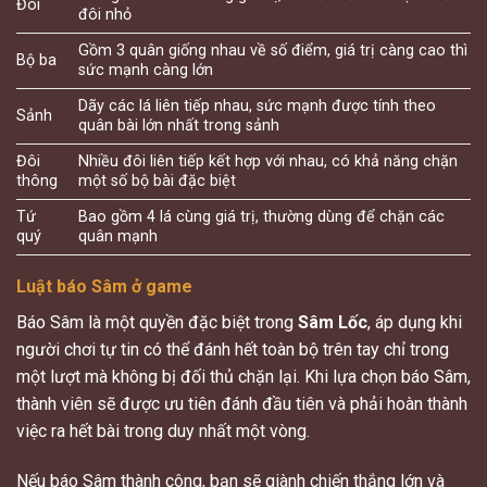
Đôi
đôi nhỏ
Gồm 3 quân giống nhau về số điểm, giá trị càng cao thì
Bộ ba
sức mạnh càng lớn
Dãy các lá liên tiếp nhau, sức mạnh được tính theo
Sảnh
quân bài lớn nhất trong sảnh
Đôi
Nhiều đôi liên tiếp kết hợp với nhau, có khả năng chặn
thông
một số bộ bài đặc biệt
Tứ
Bao gồm 4 lá cùng giá trị, thường dùng để chặn các
quý
quân mạnh
Luật báo Sâm ở game
Báo Sâm là một quyền đặc biệt trong
Sâm Lốc
, áp dụng khi
người chơi tự tin có thể đánh hết toàn bộ trên tay chỉ trong
một lượt mà không bị đối thủ chặn lại. Khi lựa chọn báo Sâm,
thành viên sẽ được ưu tiên đánh đầu tiên và phải hoàn thành
việc ra hết bài trong duy nhất một vòng.
Nếu báo Sâm thành công, bạn sẽ giành chiến thắng lớn và