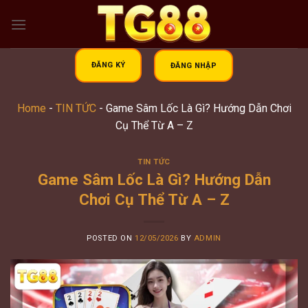
Skip
to
content
ĐĂNG KÝ
ĐĂNG NHẬP
Home
-
TIN TỨC
-
Game Sâm Lốc Là Gì? Hướng Dẫn Chơi
Cụ Thể Từ A – Z
TIN TỨC
Game Sâm Lốc Là Gì? Hướng Dẫn
Chơi Cụ Thể Từ A – Z
POSTED ON
12/05/2026
BY
ADMIN