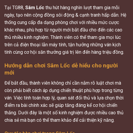
Tại TG88,
Sâm Lốc
thu hút hàng nghìn lượt tham gia mỗi
ngày, tạo nên cộng đồng sôi động & cạnh tranh hấp dẫn. Hệ
thống cung cấp đa dạng phòng chơi với nhiều mức cược
khác nhau, phù hợp từ người mới bắt đầu cho đến các cao
thủ nhiều kinh nghiệm. Thành viên có thể tham gia mọi lúc
trên cả điện thoại lẫn máy tính, tận hưởng những ván kịch
tính cùng cơ hội săn thưởng giá trị lên đến hàng triệu đồng.
Hướng dẫn chơi Sâm Lốc dễ hiểu cho người
mới
Để bắt đầu, thành viên không chỉ cần nắm rõ luật chơi mà
còn phải biết cách áp dụng chiến thuật phù hợp trong từng
ván. Việc tính toán hợp lý, quan sát đối thủ và lựa chọn thời
điểm ra bài chính xác sẽ giúp tăng đáng kể cơ hội chiến
thắng. Dưới đây là một số kinh nghiệm được nhiều cao thủ
chia sẻ mà bạn có thể tham khảo để cải thiện kỹ năng.