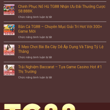
Thủ
Giản
Hot
Thuật
Chinh Phục Nổ Hũ TG88 Nhận Ưu Đãi Thưởng Cược
Và
2026
Chơi
Dễ
58.888K
Xóc
Thắng
ở
Chức năng bình luận bị tắt
Đĩa
Cho
Chinh
Không
Tân
Phục
Bắn Cá TG88 – Chuyên Mục Giải Trí Hot Với 300+
Cần
Thủ
Nổ
Đầu
Game Mới
Hũ
Tư
ở
Chức năng bình luận bị tắt
TG88
Quá
Bắn
Nhận
Nhiều
Cá
3 Mẹo Chơi Bài Ba Cây Dễ Áp Dụng Và Tăng Tỷ Lệ
Ưu
Vốn
TG88
Đãi
Thắng
–
Thưởng
ở
Chức năng bình luận bị tắt
Chuyên
Cược
3
Mục
58.888K
Mẹo
Trải Nghiệm Baccarat – Tựa Game Casino Hot #1
Giải
Chơi
Trí
Thị Trường
Bài
Hot
ở
Chức năng bình luận bị tắt
Ba
Với
Trải
Cây
300+
Nghiệm
Dễ
Game
Baccarat
Áp
Mới
–
Dụng
Tựa
Và
Game
Tăng
Casino
Tỷ