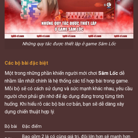
Những quy tắc được thiết lập ở game Sâm Lốc
Các bộ bài đặc biệt
Một trong những phần khiến người mới chơi
Sâm Lốc
dễ
nhầm lẫn nhất chính là hệ thống các tổ hợp bài trong game.
Mỗi bộ sẽ có cách sử dụng và sức mạnh khác nhau, yêu cầu
người chơi phải ghi nhớ để áp dụng đúng trong từng tình
huống. Khi hiểu rõ các bộ bài cơ bản, bạn sẽ dễ dàng xây
dựng chiến thuật hợp lý.
Bộ bài
Đặc điểm
Bao gồm 2 lá có cùng giá trị, đôi lớn hơn sẽ mạnh hơn