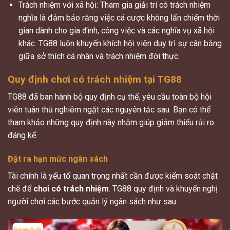
Trách nhiệm với xã hội: Tham gia giải trí có trách nhiệm
nghĩa là đảm bảo rằng việc cá cược không lấn chiếm thời
gian dành cho gia đình, công việc và các nghĩa vụ xã hội
khác. TG88 luôn khuyến khích hội viên duy trì sự cân bằng
giữa sở thích cá nhân và trách nhiệm đời thực.
Quy định chơi có trách nhiệm tại TG88
TG88 đã ban hành bộ quy định cụ thể, yêu cầu toàn bộ hội
viên tuân thủ nghiêm ngặt các nguyên tắc sau. Bạn có thể
tham khảo những quy định này nhằm giúp giảm thiểu rủi ro
đáng kể.
Đặt ra hạn mức ngân sách
Tài chính là yếu tố quan trọng nhất cần được kiểm soát chặt
chẽ để
chơi có trách nhiệm
. TG88 quy định và khuyến nghị
người chơi các bước quản lý ngân sách như sau: