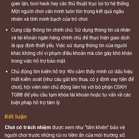
gian lận, tool hack hay các thủ thuật trục lợi từ hệ thống.
Một người chơi văn minh luôn tôn trọng kết quả ngẫu
nhiên và tính minh bạch của trò chơi.
Cung cấp thông tin chính chủ: Sử dụng thông tin cá nhân
và tài khoản ngân hàng chính chủ để thực hiện giao dịch
là quy định thiết yếu. Việc sử dụng thông tin của người
khác không chỉ vi phạm điều khoản mà còn gây khó khăn
trong việc hỗ trợ bảo mật.
Chủ động tìm kiếm hỗ trợ: Khi cảm thấy mình có dấu hiệu
mất kiểm soát (như cáu gắt khi thua, có ý định vay tiền để
chơi), hội viên nên chủ động liên hệ với bộ phận CSKH
TG88 để yêu cầu tạm khóa tài khoản hoặc tư vấn về các
biện pháp hỗ trợ tâm lý.
Kết luận
Chơi có trách nhiệm
được xem như “tấm khiên” bảo vệ
người chơi trước những rủi ro tiềm ẩn của môi trường số.