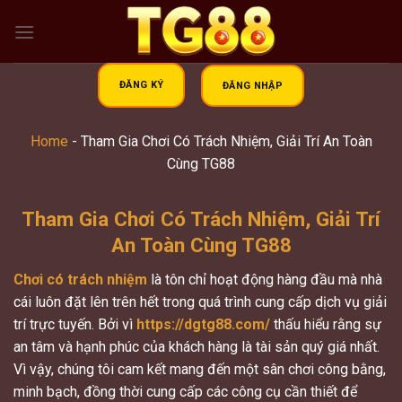
Skip
to
content
ĐĂNG KÝ
ĐĂNG NHẬP
Home
-
Tham Gia Chơi Có Trách Nhiệm, Giải Trí An Toàn
Cùng TG88
Tham Gia Chơi Có Trách Nhiệm, Giải Trí
An Toàn Cùng TG88
Chơi có trách nhiệm
là tôn chỉ hoạt động hàng đầu mà nhà
cái luôn đặt lên trên hết trong quá trình cung cấp dịch vụ giải
trí trực tuyến. Bởi vì
https://dgtg88.com/
thấu hiểu rằng sự
an tâm và hạnh phúc của khách hàng là tài sản quý giá nhất.
Vì vậy, chúng tôi cam kết mang đến một sân chơi công bằng,
minh bạch, đồng thời cung cấp các công cụ cần thiết để