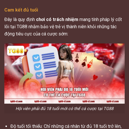
Cam kết đủ tuổi
Đây là quy định
chơi có trách nhiệm
mang tính pháp lý cốt
lõi tại TG88 nhằm bảo vệ trẻ vị thành niên khỏi những tác
động tiêu cực của cá cược sớm:
Hội viên phải đủ 18 tuổi mới có thể cá cược tại TG88
Độ tuổi tối thiểu: Chỉ những cá nhân từ đủ 18 tuổi trở lên,