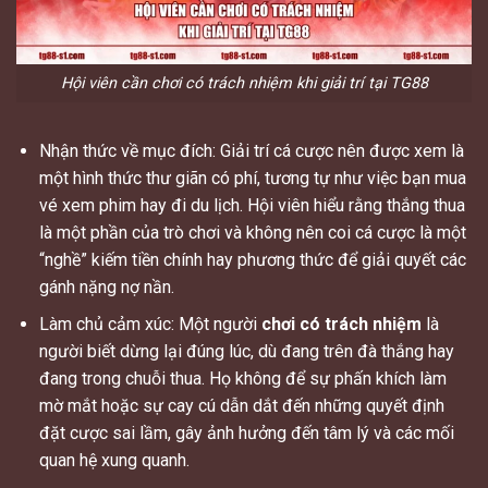
Hội viên cần chơi có trách nhiệm khi giải trí tại TG88
Nhận thức về mục đích: Giải trí cá cược nên được xem là
một hình thức thư giãn có phí, tương tự như việc bạn mua
vé xem phim hay đi du lịch. Hội viên hiểu rằng thắng thua
là một phần của trò chơi và không nên coi cá cược là một
“nghề” kiếm tiền chính hay phương thức để giải quyết các
gánh nặng nợ nần.
Làm chủ cảm xúc: Một người
chơi có trách nhiệm
là
người biết dừng lại đúng lúc, dù đang trên đà thắng hay
đang trong chuỗi thua. Họ không để sự phấn khích làm
mờ mắt hoặc sự cay cú dẫn dắt đến những quyết định
đặt cược sai lầm, gây ảnh hưởng đến tâm lý và các mối
quan hệ xung quanh.