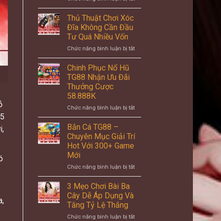
Cách
Siêu
Chơi
Phẩm
Thủ Thuật Chơi Xóc
Bầu
Giải
Đĩa Không Cần Đầu
Cua
Trí
Tư Quá Nhiều Vốn
Đơn
Hot
ở
Chức năng bình luận bị tắt
Giản
2026
Thủ
Và
Thuật
Dễ
Chinh Phục Nổ Hũ
Chơi
Thắng
TG88 Nhận Ưu Đãi
Xóc
Cho
Thưởng Cược
Đĩa
Tân
58.888K
Không
Thủ
ỗ
Cần
ở
Chức năng bình luận bị tắt
Đầu
 5
Chinh
Tư
Phục
Bắn Cá TG88 –
i,
Quá
Nổ
Chuyên Mục Giải Trí
Nhiều
Hũ
Hot Với 300+ Game
Vốn
TG88
Mới
ó
Nhận
Ưu
ở
Chức năng bình luận bị tắt
Đãi
Bắn
Thưởng
Cá
3 Mẹo Chơi Bài Ba
Cược
TG88
Cây Dễ Áp Dụng Và
a,
58.888K
–
Tăng Tỷ Lệ Thắng
Chuyên
ở
Chức năng bình luận bị tắt
Mục