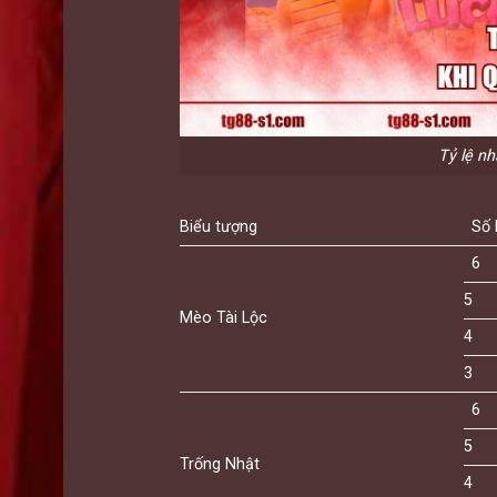
Tỷ lệ nh
Biểu tượng
Số 
6
5
Mèo Tài Lộc
4
3
6
5
Trống Nhật
4