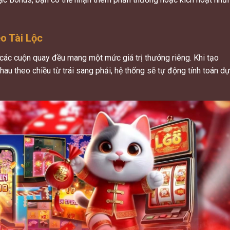
o Tài Lộc
n các cuộn quay đều mang một mức giá trị thưởng riêng. Khi tạo
au theo chiều từ trái sang phải, hệ thống sẽ tự động tính toán d