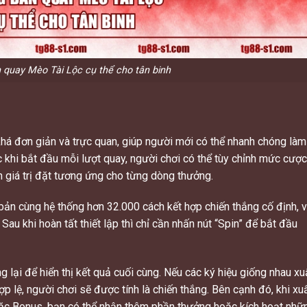
quay Mèo Tài Lộc cụ thể cho tân binh
há đơn giản và trực quan, giúp người mới có thể nhanh chóng làm
khi bắt đầu mỗi lượt quay, người chơi có thể tùy chỉnh mức cược
n giá trị đặt tương ứng cho từng dòng thưởng.
 cùng hệ thống hơn 32.000 cách kết hợp chiến thắng cố định, v
 Sau khi hoàn tất thiết lập thì chỉ cần nhấn nút “Spin” để bắt đầu
lại để hiển thị kết quả cuối cùng. Nếu các ký hiệu giống nhau xu
 lệ, người chơi sẽ được tính là chiến thắng. Bên cạnh đó, khi xu
hoặc Bonus, bạn có thể nhận thêm phần thưởng hoặc kích hoạt nhữ