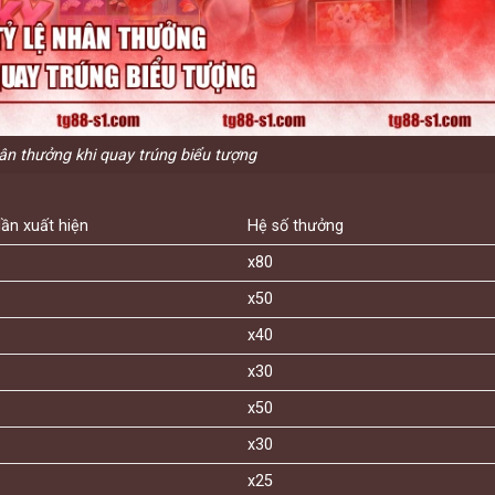
ân thưởng khi quay trúng biểu tượng
lần xuất hiện
Hệ số thưởng
x80
x50
x40
x30
x50
x30
x25