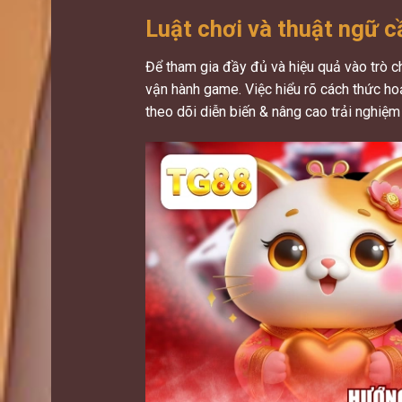
Luật chơi và thuật ngữ c
Để tham gia đầy đủ và hiệu quả vào trò ch
vận hành game. Việc hiểu rõ cách thức h
theo dõi diễn biến & nâng cao trải nghiệm 